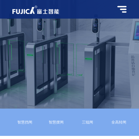
智慧挡闸
智慧摆闸
三辊闸
全高转闸