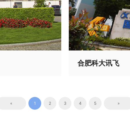
合肥科大讯飞
«
1
2
3
4
5
»